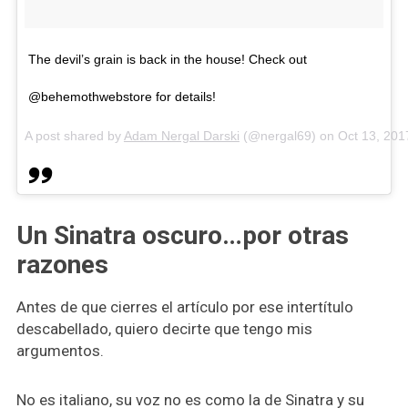
The devil’s grain is back in the house! Check out
@behemothwebstore for details!
A post shared by
Adam Nergal Darski
(@nergal69) on
Oct 13, 20
Un Sinatra oscuro…por otras
razones
Antes de que cierres el artículo por ese intertítulo
descabellado, quiero decirte que tengo mis
argumentos.
No es italiano, su voz no es como la de Sinatra y su