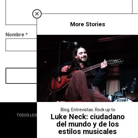
More Stories
Nombre
*
Correo
Web
electrónico
*
Blog
,
Entrevistas
,
Rock up to
Luke Neck: ciudadano
TODOS LOS DERECHOS RESERVADOS. 2017. MARLIS MEJÍAS.
del mundo y de los
estilos musicales
BACK TO TOP