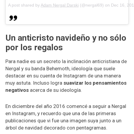
A post shared by
Adam Nergal Darski
(@nergal69) on
Dec 16, 20
Un anticristo navideño y no sólo
por los regalos
Para nadie es un secreto la inclinación anticristiana de
Nergal y su banda Behemoth, ideología que suele
destacar en su cuenta de Instagram de una manera
muy astuta. Incluso logra
suavizar los pensamientos
negativos
acerca de su ideología.
En diciembre del año 2016 comencé a seguir a Nergal
en Instagram, y recuerdo que una de las primeras
publicaciones que vi fue una imagen suya junto a un
árbol de navidad decorado con pentagramas.