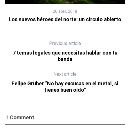
20 abril, 2018
vo
Los nuevos héroes del norte: un círculo abierto
t
Previous article
7 temas legales que necesitas hablar con tu
banda
Next article
Felipe Grüber “No hay excusas en el metal, si
tienes buen oído”
1 Comment