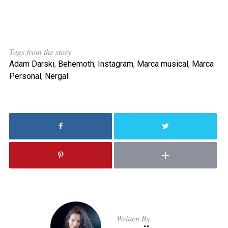
Tags from the story
Adam Darski
,
Behemoth
,
Instagram
,
Marca musical
,
Marca
Personal
,
Nergal
Written By