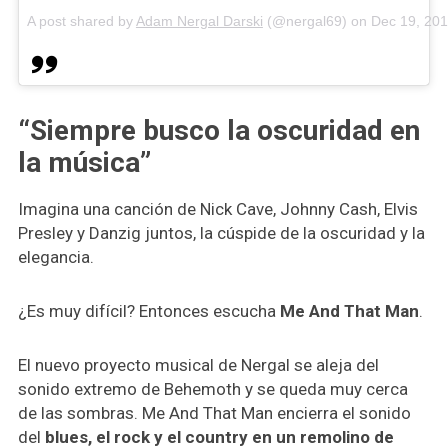
A post shared by
Adam Nergal Darski
(@nergal69) on
Dec 19, 20
“Siempre busco la oscuridad en
la música”
Imagina una canción de Nick Cave, Johnny Cash, Elvis
Presley y Danzig juntos, la cúspide de la oscuridad y la
elegancia.
¿Es muy difícil? Entonces escucha
Me And That Man
.
El nuevo proyecto musical de Nergal se aleja del
sonido extremo de Behemoth y se queda muy cerca
de las sombras. Me And That Man encierra el sonido
del
blues, el rock y el country en un remolino de