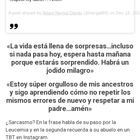
A post shared by
Adam Nergal Darski
(@nergal69) on
Dec 16, 20
«La vida está llena de sorpresas…incluso
si nada pasa hoy, espera hasta mañana
porque estarás sorprendido. Habrá un
jodido milagro»
«Estoy súper orgulloso de mis ancestros
y sigo aprendiendo cómo no repetir los
mismos errores de nuevo y respetar a mi
padre…amén»
¿Sarcasmo? En la frase habla de su paso por la
Leucemia y en la segunda recuerda a su abuelo en un
TBT en Instagram.